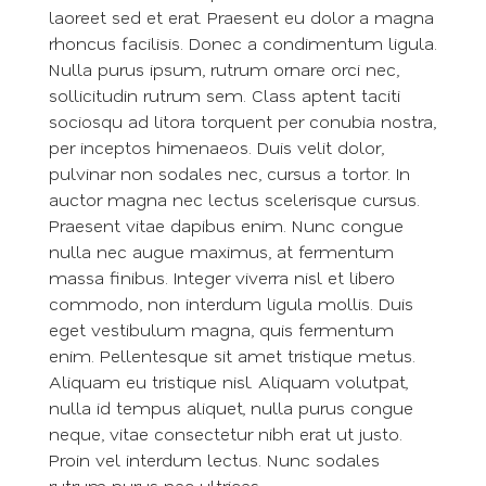
laoreet sed et erat. Praesent eu dolor a magna
rhoncus facilisis. Donec a condimentum ligula.
Nulla purus ipsum, rutrum ornare orci nec,
sollicitudin rutrum sem. Class aptent taciti
sociosqu ad litora torquent per conubia nostra,
per inceptos himenaeos. Duis velit dolor,
pulvinar non sodales nec, cursus a tortor. In
auctor magna nec lectus scelerisque cursus.
Praesent vitae dapibus enim. Nunc congue
nulla nec augue maximus, at fermentum
massa finibus. Integer viverra nisl et libero
commodo, non interdum ligula mollis. Duis
eget vestibulum magna, quis fermentum
enim. Pellentesque sit amet tristique metus.
Aliquam eu tristique nisl. Aliquam volutpat,
nulla id tempus aliquet, nulla purus congue
neque, vitae consectetur nibh erat ut justo.
Proin vel interdum lectus. Nunc sodales
rutrum purus nec ultrices.